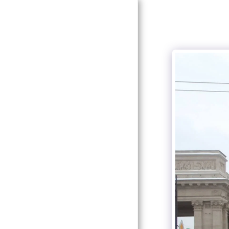
Podcasts de
Vince Tracy
PÁGINA DE
INICIO
PODCASTS
SEMANALES
BLOG