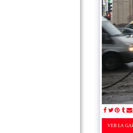
FESTIVAL DE
BLUES DE ALTEA
JUNIO ​​2026
ACERCA DE
CONTÁCTENOS
PAST TEAM
MEMBERS
MIEMBROS DEL
EQUIPO
FALLECIDOS,
PARTE 2
RITMO DE
VER LA GA