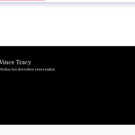
PÁGINA D
 Vince Tracy
FESTIVAL
CONTÁC
Todos los derechos reservados
MIEMBRO
RITMO D
CARACTE
VINCULA
HICE QU
HICE QU
GLORIA 
DÚO DE 
JAMMIN 
SEMANA 
WILL AN
PRIMER 
JENNY RE
DÍAS FEL
OTRAS C
ADMINIS
PALABRA