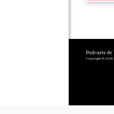
MERSEY
LA VIDA EN LA
ZONA DE DENIA
CARACTERÍSTICA
S ESPAÑOLAS
Podcasts de
VINCULACIÓN DE
Copyright © 2026 
LAS FUNCIONES
DE RADIO Y
PODCAST
HICE QUE MI
MOJO
FUNCIONARA